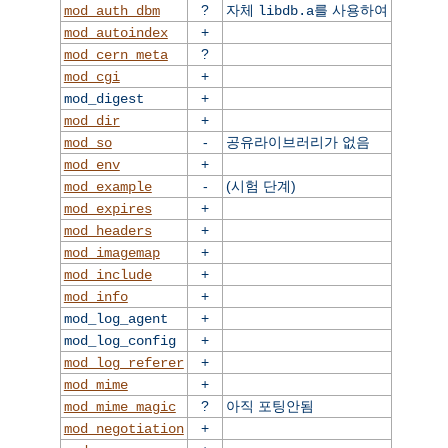
?
자체
를 사용하여
mod_auth_dbm
libdb.a
+
mod_autoindex
?
mod_cern_meta
+
mod_cgi
+
mod_digest
+
mod_dir
-
공유라이브러리가 없음
mod_so
+
mod_env
-
(시험 단계)
mod_example
+
mod_expires
+
mod_headers
+
mod_imagemap
+
mod_include
+
mod_info
+
mod_log_agent
+
mod_log_config
+
mod_log_referer
+
mod_mime
?
아직 포팅안됨
mod_mime_magic
+
mod_negotiation