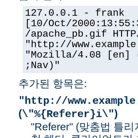
127.0.0.1 - frank
[10/Oct/2000:13:55:
/apache_pb.gif HTTP
"http://www.example
"Mozilla/4.08 [en] 
;Nav)"
추가된 항목은:
"http://www.example
(
)
\"%{Referer}i\"
"Referer" (맞춤법 틀