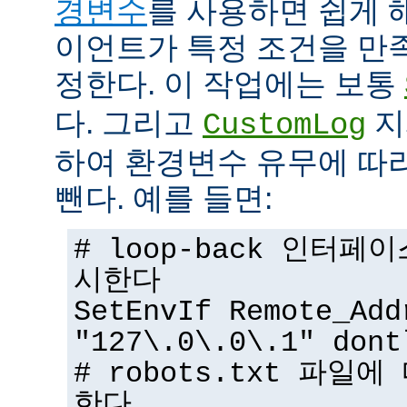
경변수
를 사용하면 쉽게 
이언트가 특정 조건을 만
정한다. 이 작업에는 보통
다. 그리고
지
CustomLog
하여 환경변수 유무에 따
뺀다. 예를 들면:
# loop-back 인터
시한다
SetEnvIf Remote_Add
"127\.0\.0\.1" dont
# robots.txt 파일
한다