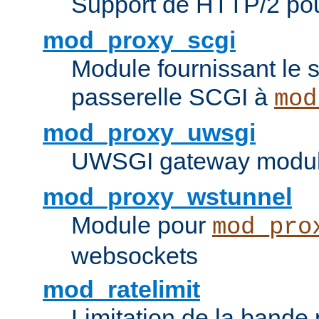
Support de HTTP/2 po
mod_proxy_scgi
Module fournissant le s
passerelle SCGI à
mod
mod_proxy_uwsgi
UWSGI gateway modul
mod_proxy_wstunnel
Module pour
mod_pro
websockets
mod_ratelimit
Limitation de la bande