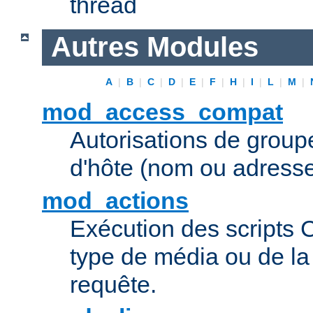
thread
Autres Modules
A
|
B
|
C
|
D
|
E
|
F
|
H
|
I
|
L
|
M
|
mod_access_compat
Autorisations de grou
d'hôte (nom ou adresse
mod_actions
Exécution des scripts 
type de média ou de l
requête.